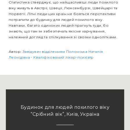
Статистика стверджує, що найщасливіші люди похилого
віку живуть в Австрії, Швеції, Люксембурзі, Швейцарії та
Норвегії. Літні люди цих країн не бояться перспективи
потрапити до будинку для людей похилого віку.
Навпаки, багато одиноких людей прагнуть туди, бо
знають, що там їм забезпечать якісне харчування,
належний догляд та спілкування зі своїми однолітками.
Автор:
Завідувач відділенням Полонська Наталія
Леонідівна - Кваліфікований лікар-психіатр
Будинок для людей похилого віку
“Срібний вік”, Київ, Україна