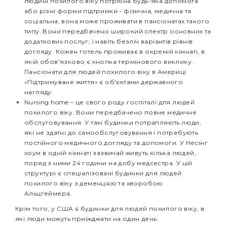
людині похилого віку потрібна будь-яка допомога
або різні форми підтримки - фізична, медична та
соціальна, вона може проживати в пансіонатах такого
типу. Вони передбачено широкий спектр основних та
додаткових послуг, і навіть безліч варіантів рівнів
догляду. Кожен готель проживає в окремій кімнаті, в
якій обов'язково є кнопка термінового виклику.
Пансіонати для людей похилого віку в Америці
«Підтримуване життя» є об'єктами державного
нагляду.
Nursing home – це свого роду госпіталі для людей
похилого віку. Вони передбачено повне медичне
обслуговування. У такі будинки потрапляють люди,
які не здатні до самообслуговування і потребують
постійного медичного догляду та допомоги. У Несінг
хоум в одній кімнаті зазвичай живуть кілька людей,
поряд з ними 24 години на добу медсестра. У цій
структурі є спеціалізовані будинки для людей
похилого віку з деменцією та хворобою
Альцгеймера.
Крім того, у США є будинки для людей похилого віку, в
які люди можуть приїжджати на один день.