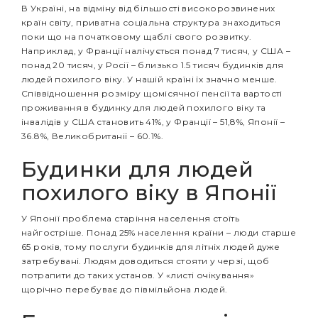
В Україні, на відміну від більшості високорозвинених
країн світу, приватна соціальна структура знаходиться
поки що на початковому щаблі свого розвитку.
Наприклад, у Франції налічується понад 7 тисяч, у США –
понад 20 тисяч, у Росії – близько 1.5 тисяч будинків для
людей похилого віку. У нашій країні їх значно менше.
Співвідношення розміру щомісячної пенсії та вартості
проживання в будинку для людей похилого віку та
інвалідів у США становить 41%, у Франції – 51,8%, Японії –
36.8%, Великобританії – 60.1%.
Будинки для людей
похилого віку в Японії
У Японії проблема старіння населення стоїть
найгостріше. Понад 25% населення країни – люди старше
65 років, тому послуги будинків для літніх людей дуже
затребувані. Людям доводиться стояти у черзі, щоб
потрапити до таких установ. У «листі очікування»
щорічно перебуває до півмільйона людей.