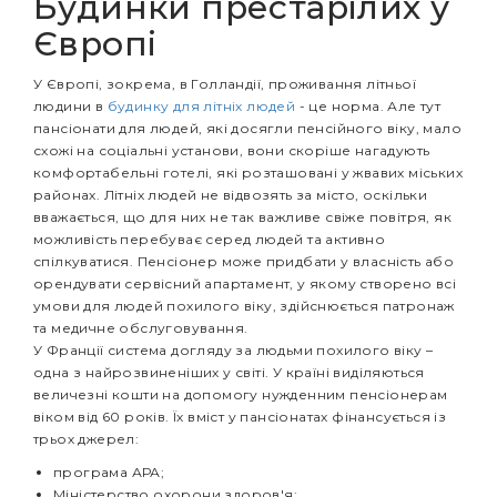
Будинки престарілих у
Європі
У Європі, зокрема, в Голландії, проживання літньої
людини в
будинку для літніх людей
- це норма. Але тут
пансіонати для людей, які досягли пенсійного віку, мало
схожі на соціальні установи, вони скоріше нагадують
комфортабельні готелі, які розташовані у жвавих міських
районах. Літніх людей не відвозять за місто, оскільки
вважається, що для них не так важливе свіже повітря, як
можливість перебуває серед людей та активно
спілкуватися. Пенсіонер може придбати у власність або
орендувати сервісний апартамент, у якому створено всі
умови для людей похилого віку, здійснюється патронаж
та медичне обслуговування.
У Франції система догляду за людьми похилого віку –
одна з найрозвиненіших у світі. У країні виділяються
величезні кошти на допомогу нужденним пенсіонерам
віком від 60 років. Їх вміст у пансіонатах фінансується із
трьох джерел:
програма АРА;
Міністерство охорони здоров'я;