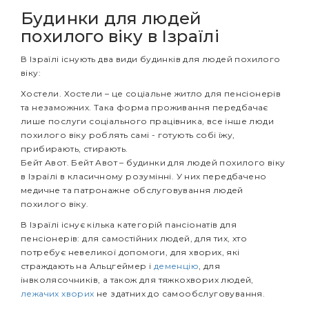
Будинки для людей
похилого віку в Ізраїлі
В Ізраїлі існують два види будинків для людей похилого
віку:
Хостели. Хостели – це соціальне житло для пенсіонерів
та незаможних. Така форма проживання передбачає
лише послуги соціального працівника, все інше люди
похилого віку роблять самі - готують собі їжу,
прибирають, стирають.
Бейт Авот. Бейт Авот – будинки для людей похилого віку
в Ізраїлі в класичному розумінні. У них передбачено
медичне та патронажне обслуговування людей
похилого віку.
В Ізраїлі існує кілька категорій пансіонатів для
пенсіонерів: для самостійних людей, для тих, хто
потребує невеликої допомоги, для хворих, які
страждають на Альцгеймер і
деменцію
, для
інвколясочників, а також для тяжкохворих людей,
лежачих хворих
не здатних до самообслуговування.