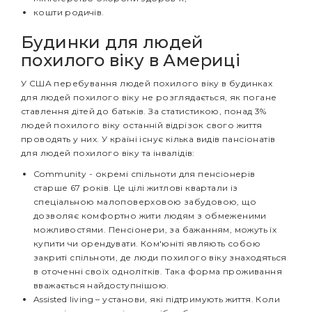
кошти родичів.
Будинки для людей
похилого віку в Америці
У США перебування людей похилого віку в будинках
для людей похилого віку не розглядається, як погане
ставлення дітей до батьків. За статистикою, понад 3%
людей похилого віку останній відрізок свого життя
проводять у них. У країні існує кілька видів пансіонатів
для людей похилого віку та інвалідів:
Community - окремі спільноти для пенсіонерів
старше 67 років. Це цілі житлові квартали із
спеціальною малоповерховою забудовою, що
дозволяє комфортно жити людям з обмеженими
можливостями. Пенсіонери, за бажанням, можуть їх
купити чи орендувати. Ком'юніті являють собою
закриті спільноти, де люди похилого віку знаходяться
в оточенні своїх однолітків. Така форма проживання
вважається найдоступнішою.
Assisted living – установи, які підтримують життя. Коли